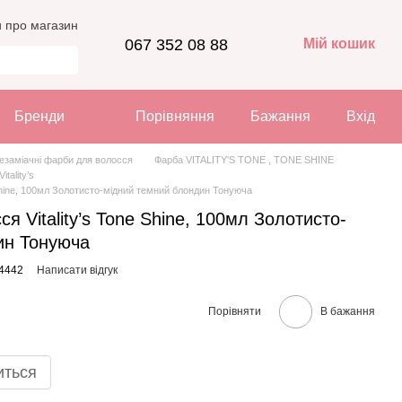
и про магазин
067 352 08 88
Мій кошик
Бренди
Порівняння
Бажання
Вхід
езаміачні фарби для волосся
Фарба VITALITY'S TONE , TONE SHINE
tality’s
 Shine, 100мл Золотисто-мідний темний блондин Тонуюча
я Vitality’s Tone Shine, 100мл Золотисто-
ин Тонуюча
34442
Написати відгук
Порівняти
В бажання
иться