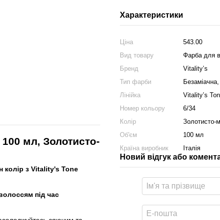
Характеристики
Ціна
543.00
Вид товару
Фарба для 
Бренд
Vitality’s
Тип фарби
Безаміачна,
Лінійка
Vitality’s To
Номер кольору
6/34
Колір
Золотисто-м
Об'єм
100 мл
 100 мл, Золотисто-
Країна виробник
Італія
Новий відгук або комент
олір з Vitality's Tone
волоссям під час