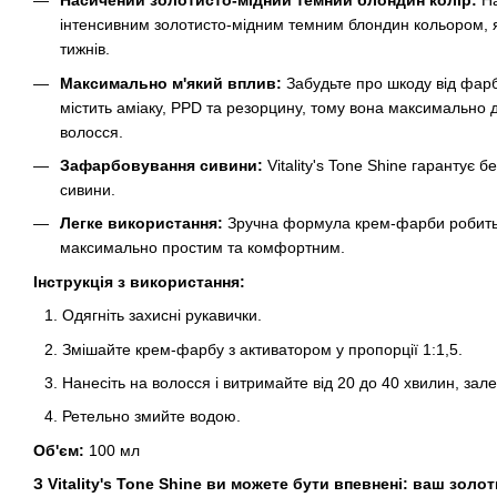
Насичений золотисто-мідний темний блондин колір:
На
інтенсивним золотисто-мідним темним блондин кольором, 
тижнів.
Максимально м'який вплив:
Забудьте про шкоду від фарбу
містить аміаку, PPD та резорцину, тому вона максимально 
волосся.
Зафарбовування сивини:
Vitality's Tone Shine гарантує
сивини.
Легке використання:
Зручна формула крем-фарби робит
максимально простим та комфортним.
Інструкція з використання:
Одягніть захисні рукавички.
Змішайте крем-фарбу з активатором у пропорції 1:1,5.
Нанесіть на волосся і витримайте від 20 до 40 хвилин, зал
Ретельно змийте водою.
Об'єм:
100 мл
З Vitality's Tone Shine ви можете бути впевнені: ваш зол