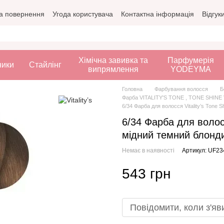
а повернення
Угода користувача
Контактна інформація
Відгук
Хімічна завивка та
Парфумерія
ники
Стайлінг
випрямлення
YODEYMA
Головна
Фарбування волосся
Б
Фарба VITALITY'S TONE , TONE SHINE Vi
6/34 Фарба для волосся Vitality’s Tone
6/34 Фарба для волосс
мідний темний блонд
Немає в наявності
Артикул: UF2
543 грн
Повідомити, коли з'яв