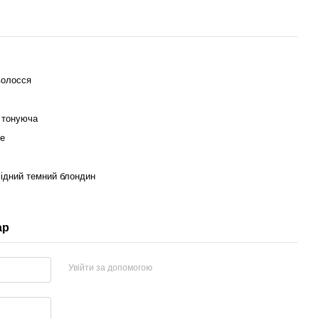
волосся
 тонуюча
ne
ідний темний блондин
ар
Увійти за допомогою