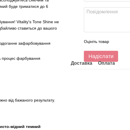
солоджуйтесь сяючим та
який буде триматися до 6
вання! Vitality's Tone Shine не
дбайливо ставиться до вашого
Оцініть товар
 бездоганне зафарбовування
Надіслати
ь процес фарбування
Доставка
Оплата
ежно від бажаного результату.
отисто-мідний темний