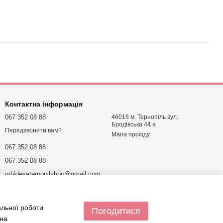
Контактна інформація
067 352 08 88
46016 м. Тернопіль вул.
Бродівська 44 а
Передзвонити вам?
Мапа проїзду
067 352 08 88
067 352 08 88
orhideyaternopilshop@gmail.com
альної роботи
Погодитися
 на