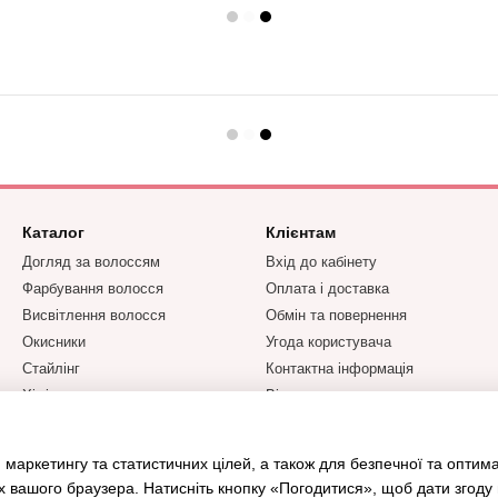
Каталог
Клієнтам
Догляд за волоссям
Вхід до кабінету
Фарбування волосся
Оплата і доставка
Висвітлення волосся
Обмін та повернення
Окисники
Угода користувача
Стайлінг
Контактна інформація
Хімічна завивка та
Відгуки про магазин
випрямлення
Парфумерія YODEYMA
 маркетингу та статистичних цілей, а також для безпечної та оптим
Бренди
х вашого браузера. Натисніть кнопку «Погодитися», щоб дати згоду