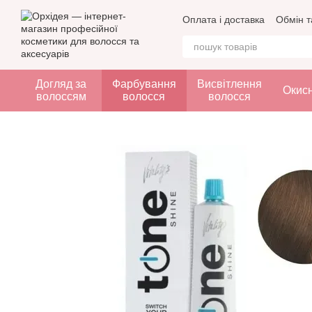
Перейти до основного контенту
Оплата і доставка
Обмін т
Догляд за
Фарбування
Висвітлення
Окис
волоссям
волосся
волосся