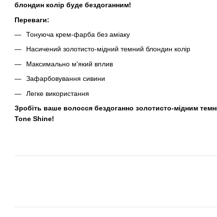
блондин колір буде бездоганним!
Переваги:
Тонуюча крем-фарба без аміаку
Насичений золотисто-мідний темний блондин колір
Максимально м'який вплив
Зафарбовування сивини
Легке використання
Зробіть ваше волосся бездоганно золотисто-мідним темним
Tone Shine!