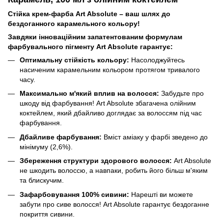
Стійка крем-фарба Art Absolute – ваш шлях до
бездоганного карамельного кольору!
Завдяки інноваційним запатентованим формулам
фарбувального пігменту Art Absolute гарантує:
Оптимальну стійкість кольору:
Насолоджуйтесь
насиченим карамельним кольором протягом тривалого
часу.
Максимально м'який вплив на волосся:
Забудьте про
шкоду від фарбування! Art Absolute збагачена олійним
коктейлем, який дбайливо доглядає за волоссям під час
фарбування.
Дбайливе фарбування:
Вміст аміаку у фарбі зведено до
мінімуму (2,6%).
Збереження структури здорового волосся:
Art Absolute
не шкодить волоссю, а навпаки, робить його більш м'яким
та блискучим.
Зафарбовування 100% сивини:
Нарешті ви можете
забути про сиве волосся! Art Absolute гарантує бездоганне
покриття сивини.