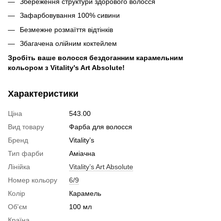
Збереження структури здорового волосся
Зафарбовування 100% сивини
Безмежне розмаїття відтінків
Збагачена олійним коктейлем
Зробіть ваше волосся бездоганним карамельним
кольором з Vitality's Art Absolute!
Характеристики
Ціна
543.00
Вид товару
Фарба для волосся
Бренд
Vitality’s
Тип фарби
Аміачна
Лінійка
Vitality’s Art Absolute
Номер кольору
6/9
Колір
Карамель
Об'єм
100 мл
Країна