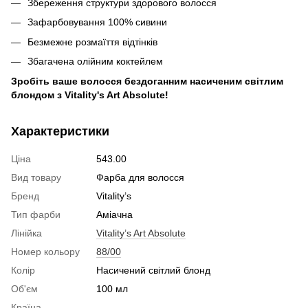
Збереження структури здорового волосся
Зафарбовування 100% сивини
Безмежне розмаїття відтінків
Збагачена олійним коктейлем
Зробіть ваше волосся бездоганним насиченим світлим
блондом з Vitality's Art Absolute!
Характеристики
Ціна
543.00
Вид товару
Фарба для волосся
Бренд
Vitality’s
Тип фарби
Аміачна
Лінійка
Vitality’s Art Absolute
Номер кольору
88/00
Колір
Насичений світлий блонд
Об'єм
100 мл
Країна