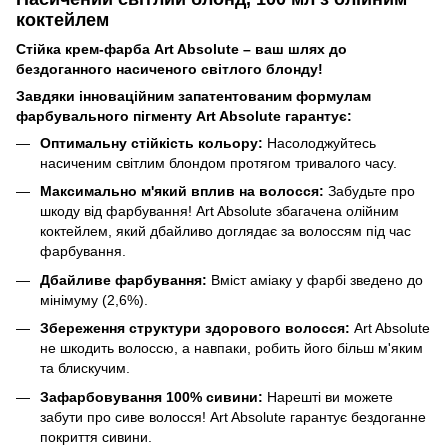
коктейлем
Стійка крем-фарба Art Absolute – ваш шлях до
бездоганного насиченого світлого блонду!
Завдяки інноваційним запатентованим формулам
фарбувального пігменту Art Absolute гарантує:
Оптимальну стійкість кольору:
Насолоджуйтесь
насиченим світлим блондом протягом тривалого часу.
Максимально м'який вплив на волосся:
Забудьте про
шкоду від фарбування! Art Absolute збагачена олійним
коктейлем, який дбайливо доглядає за волоссям під час
фарбування.
Дбайливе фарбування:
Вміст аміаку у фарбі зведено до
мінімуму (2,6%).
Збереження структури здорового волосся:
Art Absolute
не шкодить волоссю, а навпаки, робить його більш м'яким
та блискучим.
Зафарбовування 100% сивини:
Нарешті ви можете
забути про сиве волосся! Art Absolute гарантує бездоганне
покриття сивини.