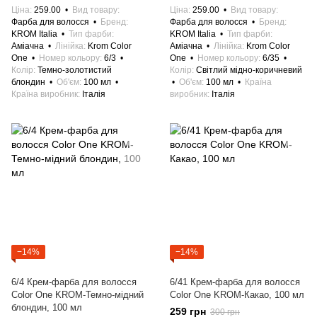
Ціна
259.00
Вид товару
Ціна
259.00
Вид товару
Фарба для волосся
Бренд
Фарба для волосся
Бренд
KROM Italia
Тип фарби
KROM Italia
Тип фарби
Аміачна
Лінійка
Krom Color
Аміачна
Лінійка
Krom Color
One
Номер кольору
6/3
One
Номер кольору
6/35
Колір
Темно-золотистий
Колір
Світлий мідно-коричневий
блондин
Об'єм
100 мл
Об'єм
100 мл
Країна
Країна виробник
Італія
виробник
Італія
−14%
−14%
6/4 Крем-фарба для волосся
6/41 Крем-фарба для волосся
Color One KROM-Темно-мідний
Color One KROM-Какао, 100 мл
блондин, 100 мл
259 грн
300 грн