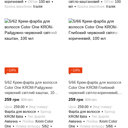
коричневий
Об'єм
100 мл
світло-каштановий
Об'єм
100
Країна виробник
Італія
мл
Країна виробник
Італія
−14%
−14%
5/62 Крем-фарба для волосся
5/66 Крем-фарба для волосся
Color One KROM-Райдужно-
Color One KROM-Глибокий
червоний світлий каштан, 100
червоний світло-коричневий,
мл
100 мл
259 грн
259 грн
300 грн
300 грн
Ціна
259.00
Вид товару
Ціна
259.00
Вид товару
Фарба для волосся
Бренд
Фарба для волосся
Бренд
KROM Italia
Тип фарби
KROM Italia
Тип фарби
Аміачна
Лінійка
Krom Color
Аміачна
Лінійка
Krom Color
One
Номер кольору
5/62
One
Номер кольору
5/66