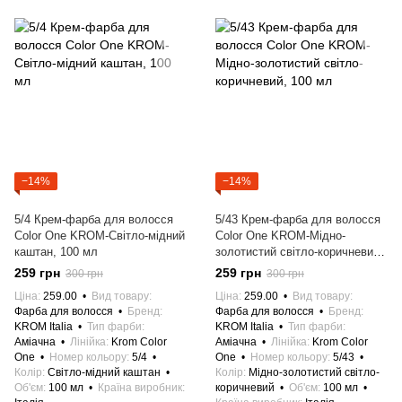
−14%
−14%
5/4 Крем-фарба для волосся
5/43 Крем-фарба для волосся
Color One KROM-Світло-мідний
Color One KROM-Мідно-
каштан, 100 мл
золотистий світло-коричневий,
100 мл
259 грн
259 грн
300 грн
300 грн
Ціна
259.00
Вид товару
Ціна
259.00
Вид товару
Фарба для волосся
Бренд
Фарба для волосся
Бренд
KROM Italia
Тип фарби
KROM Italia
Тип фарби
Аміачна
Лінійка
Krom Color
Аміачна
Лінійка
Krom Color
One
Номер кольору
5/4
One
Номер кольору
5/43
Колір
Світло-мідний каштан
Колір
Мідно-золотистий світло-
Об'єм
100 мл
Країна виробник
коричневий
Об'єм
100 мл