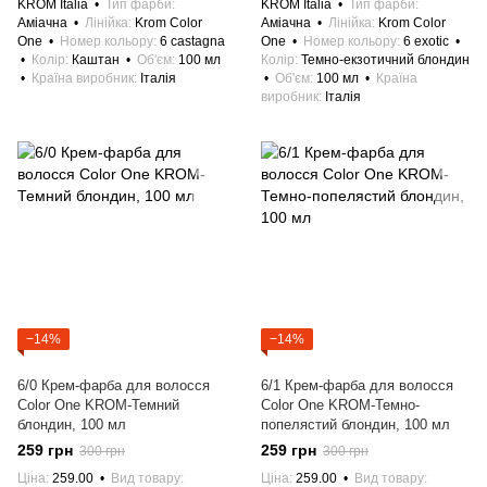
KROM Italia
Тип фарби
KROM Italia
Тип фарби
Аміачна
Лінійка
Krom Color
Аміачна
Лінійка
Krom Color
One
Номер кольору
6 castagna
One
Номер кольору
6 exotic
Колір
Каштан
Об'єм
100 мл
Колір
Темно-екзотичний блондин
Країна виробник
Італія
Об'єм
100 мл
Країна
виробник
Італія
−14%
−14%
6/0 Крем-фарба для волосся
6/1 Крем-фарба для волосся
Color One KROM-Темний
Color One KROM-Темно-
блондин, 100 мл
попелястий блондин, 100 мл
259 грн
259 грн
300 грн
300 грн
Ціна
259.00
Вид товару
Ціна
259.00
Вид товару