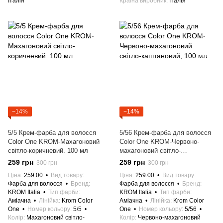
Італія
Країна виробник
Італія
−14%
−14%
5/5 Крем-фарба для волосся
5/56 Крем-фарба для волосся
Color One KROM-Махагоновий
Color One KROM-Червоно-
світло-коричневий. 100 мл
махагоновий світло-
каштановий, 100 мл
259 грн
259 грн
300 грн
300 грн
Ціна
259.00
Вид товару
Ціна
259.00
Вид товару
Фарба для волосся
Бренд
Фарба для волосся
Бренд
KROM Italia
Тип фарби
KROM Italia
Тип фарби
Аміачна
Лінійка
Krom Color
Аміачна
Лінійка
Krom Color
One
Номер кольору
5/5
One
Номер кольору
5/56
Колір
Махагоновий світло-
Колір
Червоно-махагоновий