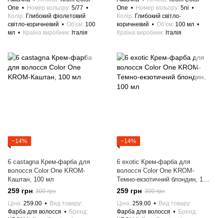
One
Номер кольору
5/77
One
Номер кольору
5ni
Колір
Глибокий фіолетовий
Колір
Глибокий світло-
світло-коричневий
Об'єм
100
коричневий
Об'єм
100 мл
мл
Країна виробник
Італія
Країна виробник
Італія
−14%
−14%
6 castagna Крем-фарба для
6 exotic Крем-фарба для
волосся Color One KROM-
волосся Color One KROM-
Каштан, 100 мл
Темно-екзотичний блондин, 100
мл
259 грн
259 грн
300 грн
300 грн
Ціна
259.00
Вид товару
Ціна
259.00
Вид товару
Фарба для волосся
Бренд
Фарба для волосся
Бренд