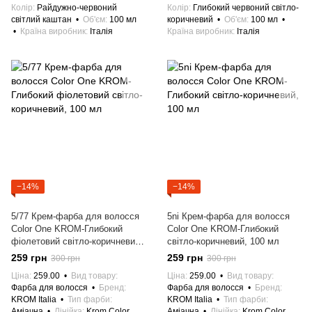
Колір
Райдужно-червоний
Колір
Глибокий червоний світло-
світлий каштан
Об'єм
100 мл
коричневий
Об'єм
100 мл
Країна виробник
Італія
Країна виробник
Італія
−14%
−14%
5/77 Крем-фарба для волосся
5ni Крем-фарба для волосся
Color One KROM-Глибокий
Color One KROM-Глибокий
фіолетовий світло-коричневий,
світло-коричневий, 100 мл
100 мл
259 грн
259 грн
300 грн
300 грн
Ціна
259.00
Вид товару
Ціна
259.00
Вид товару
Фарба для волосся
Бренд
Фарба для волосся
Бренд
KROM Italia
Тип фарби
KROM Italia
Тип фарби
Аміачна
Лінійка
Krom Color
Аміачна
Лінійка
Krom Color