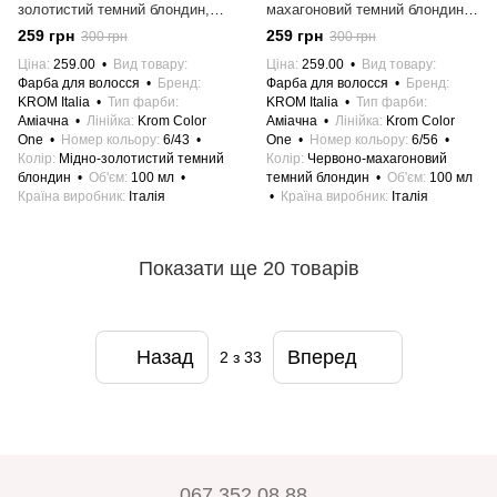
золотистий темний блондин,
махагоновий темний блондин,
100 мл
100 мл
259 грн
259 грн
300 грн
300 грн
Ціна
259.00
Вид товару
Ціна
259.00
Вид товару
Фарба для волосся
Бренд
Фарба для волосся
Бренд
KROM Italia
Тип фарби
KROM Italia
Тип фарби
Аміачна
Лінійка
Krom Color
Аміачна
Лінійка
Krom Color
One
Номер кольору
6/43
One
Номер кольору
6/56
Колір
Мідно-золотистий темний
Колір
Червоно-махагоновий
блондин
Об'єм
100 мл
темний блондин
Об'єм
100 мл
Країна виробник
Італія
Країна виробник
Італія
Показати ще 20 товарів
Назад
Вперед
2
з 33
067 352 08 88