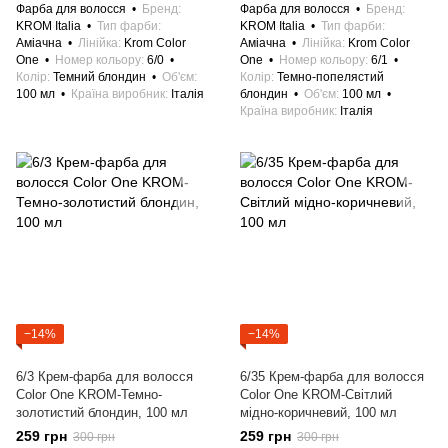
Фарба для волосся
Бренд
Фарба для волосся
Бренд
KROM Italia
Тип фарби
KROM Italia
Тип фарби
Аміачна
Лінійка
Krom Color
Аміачна
Лінійка
Krom Color
One
Номер кольору
6/0
One
Номер кольору
6/1
Колір
Темний блондин
Об'єм
Колір
Темно-попелястий
100 мл
Країна виробник
Італія
блондин
Об'єм
100 мл
Країна виробник
Італія
−14%
−14%
6/3 Крем-фарба для волосся
6/35 Крем-фарба для волосся
Color One KROM-Темно-
Color One KROM-Світлий
золотистий блондин, 100 мл
мідно-коричневий, 100 мл
259 грн
259 грн
300 грн
300 грн