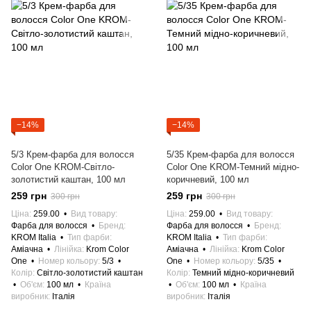
−14%
−14%
5/3 Крем-фарба для волосся
5/35 Крем-фарба для волосся
Color One KROM-Світло-
Color One KROM-Темний мідно-
золотистий каштан, 100 мл
коричневий, 100 мл
259 грн
259 грн
300 грн
300 грн
Ціна
259.00
Вид товару
Ціна
259.00
Вид товару
Фарба для волосся
Бренд
Фарба для волосся
Бренд
KROM Italia
Тип фарби
KROM Italia
Тип фарби
Аміачна
Лінійка
Krom Color
Аміачна
Лінійка
Krom Color
One
Номер кольору
5/3
One
Номер кольору
5/35
Колір
Світло-золотистий каштан
Колір
Темний мідно-коричневий
Об'єм
100 мл
Країна
Об'єм
100 мл
Країна
виробник
Італія
виробник
Італія