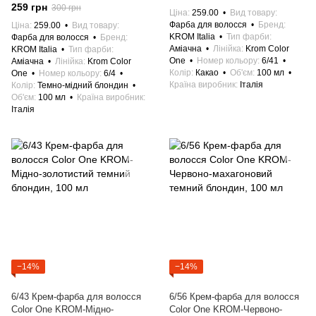
259 грн
300 грн
Ціна
259.00
Вид товару
Фарба для волосся
Бренд
Ціна
259.00
Вид товару
KROM Italia
Тип фарби
Фарба для волосся
Бренд
Аміачна
Лінійка
Krom Color
KROM Italia
Тип фарби
One
Номер кольору
6/41
Аміачна
Лінійка
Krom Color
Колір
Какао
Об'єм
100 мл
One
Номер кольору
6/4
Країна виробник
Італія
Колір
Темно-мідний блондин
Об'єм
100 мл
Країна виробник
Італія
−14%
−14%
6/43 Крем-фарба для волосся
6/56 Крем-фарба для волосся
Color One KROM-Мідно-
Color One KROM-Червоно-