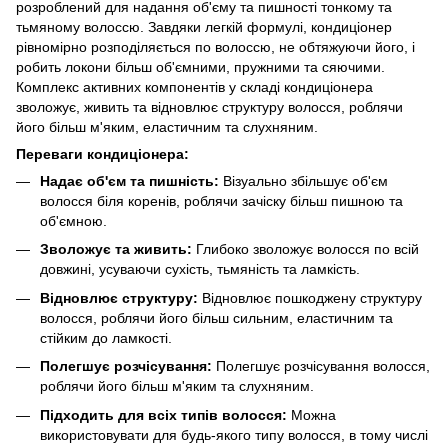
розроблений для надання об'єму та пишності тонкому та
тьмяному волоссю. Завдяки легкій формулі, кондиціонер
рівномірно розподіляється по волоссю, не обтяжуючи його, і
робить локони більш об'ємними, пружними та сяючими.
Комплекс активних компонентів у складі кондиціонера
зволожує, живить та відновлює структуру волосся, роблячи
його більш м'яким, еластичним та слухняним.
Переваги кондиціонера:
Надає об'єм та пишність:
Візуально збільшує об'єм
волосся біля коренів, роблячи зачіску більш пишною та
об'ємною.
Зволожує та живить:
Глибоко зволожує волосся по всій
довжині, усуваючи сухість, тьмяність та ламкість.
Відновлює структуру:
Відновлює пошкоджену структуру
волосся, роблячи його більш сильним, еластичним та
стійким до ламкості.
Полегшує розчісування:
Полегшує розчісування волосся,
роблячи його більш м'яким та слухняним.
Підходить для всіх типів волосся:
Можна
використовувати для будь-якого типу волосся, в тому числі