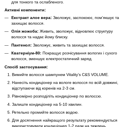
для тонкого та ослабленого.
Активні компоненти:
Екстракт алое вера:
Зволожує, заспокоює, пом'якшує та
захищає волосся.
Олія жожоба:
Живить, зволожує, відновлює структуру
волосся та надає йому блиску.
Пантенол:
Зволожує, живить та захищає волосся.
Кватерніум-80:
Покращує розчісування вологих і сухого
волосся, зменшує електростатичний заряд.
Спосіб застосування:
Вимийте волосся шампунем Vitality's C&S VOLUME.
Нанесіть кондиціонер на вологе волосся по всій довжині,
відступаючи від коренів на 2-3 см.
Рівномірно розподіліть кондиціонер по волоссю.
Залиште кондиціонер на 5-10 хвилин.
Ретельно промийте волосся водою.
Для досягнення найкращого результату рекомендується
використовувати кондиціонер 1-2 рази на тиждень.