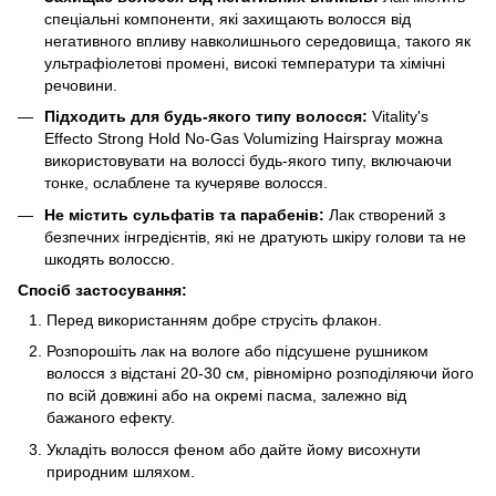
спеціальні компоненти, які захищають волосся від
негативного впливу навколишнього середовища, такого як
ультрафіолетові промені, високі температури та хімічні
речовини.
Підходить для будь-якого типу волосся:
Vitality's
Effecto Strong Hold No-Gas Volumizing Hairspray можна
використовувати на волоссі будь-якого типу, включаючи
тонке, ослаблене та кучеряве волосся.
Не містить сульфатів та парабенів:
Лак створений з
безпечних інгредієнтів, які не дратують шкіру голови та не
шкодять волоссю.
Спосіб застосування:
Перед використанням добре струсіть флакон.
Розпорошіть лак на вологе або підсушене рушником
волосся з відстані 20-30 см, рівномірно розподіляючи його
по всій довжині або на окремі пасма, залежно від
бажаного ефекту.
Укладіть волосся феном або дайте йому висохнути
природним шляхом.