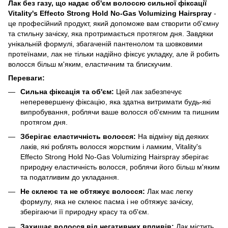
Лак без газу, що надає об'єм волоссю сильної фіксації
Vitality's Effecto Strong Hold No-Gas Volumizing Hairspray
-
це професійний продукт, який допоможе вам створити об'ємну
та стильну зачіску, яка протримається протягом дня. Завдяки
унікальній формулі, збагаченій пантенолом та шовковими
протеїнами, лак не тільки надійно фіксує укладку, але й робить
волосся більш м'яким, еластичним та блискучим.
Переваги:
Сильна фіксація та об'єм:
Цей лак забезпечує
неперевершену фіксацію, яка здатна витримати будь-які
випробування, роблячи ваше волосся об'ємним та пишним
протягом дня.
Зберігає еластичність волосся:
На відміну від деяких
лаків, які роблять волосся жорстким і ламким, Vitality's
Effecto Strong Hold No-Gas Volumizing Hairspray зберігає
природну еластичність волосся, роблячи його більш м'яким
та податливим до укладання.
Не склеює та не обтяжує волосся:
Лак має легку
формулу, яка не склеює пасма і не обтяжує зачіску,
зберігаючи її природну красу та об'єм.
Захищає волосся від негативних впливів:
Лак містить