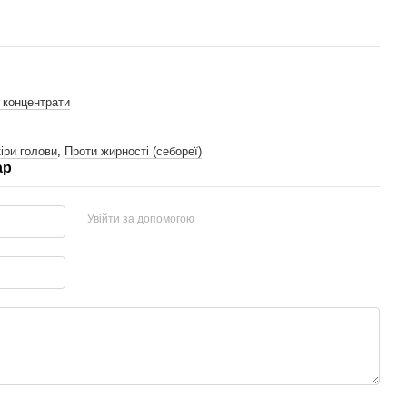
, концентрати
іри голови
,
Проти жирності (себореї)
ар
Увійти за допомогою