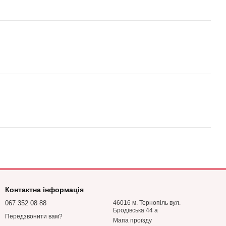
Контактна інформація
067 352 08 88
46016 м. Тернопіль вул.
Бродівська 44 а
Передзвонити вам?
Мапа проїзду