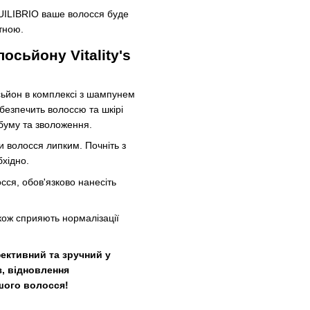
QUILIBRIO ваше волосся буде
тною.
сьйону Vitality's
сьйон в комплексі з шампунем
забезпечить волоссю та шкірі
буму та зволоження.
и волосся липким. Почніть з
бхідно.
ся, обов'язково нанесіть
кож сприяють нормалізації
фективний та зручний у
з, відновлення
ашого волосся!