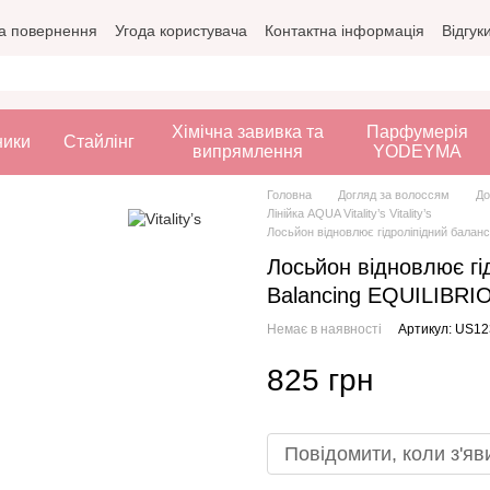
а повернення
Угода користувача
Контактна інформація
Відгук
Хімічна завивка та
Парфумерія
ники
Стайлінг
випрямлення
YODEYMA
Головна
Догляд за волоссям
До
Лінійка AQUA Vitality’s Vitality’s
Лосьйон відновлює гідроліпідний баланс 
Лосьйон відновлює гід
Balancing EQUILIBRIO
Немає в наявності
Артикул: US1
825 грн
Повідомити, коли з'яв