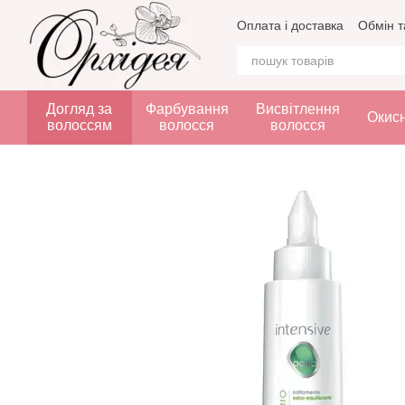
Перейти до основного контенту
Оплата і доставка
Обмін т
Догляд за
Фарбування
Висвітлення
Окис
волоссям
волосся
волосся