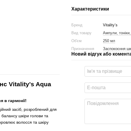
Характеристики
Бренд
Vitality’s
Вид товару
Ампули, тоніки
Об'єм
250 мл
Призначення
Заспокоєння шк
Новий відгук або комент
 Vitality's Aqua
я в гармонії!
ційний засіб, розроблений для
о балансу шкіри голови та
оровлює волосся та шкіру