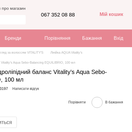
и про магазин
067 352 08 88
Мій кошик
Бренди
Порівняння
Бажання
Вхід
гляд за волоссям VITALITY'S
Лінійка AQUA Vitality’s
Vitality’s Aqua Sebo-Balancing EQUILIBRIO, 100 мл
роліпідний баланс Vitality’s Aqua Sebo-
, 100 мл
23197
Написати відгук
Порівняти
В бажання
иться