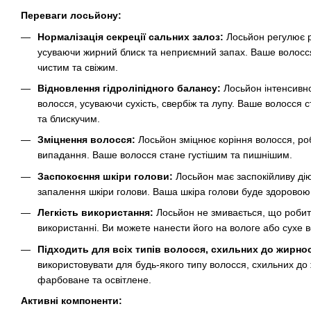
Переваги лосьйону:
Нормалізація секреції сальних залоз:
Лосьйон регулює р
усуваючи жирний блиск та неприємний запах. Ваше волос
чистим та свіжим.
Відновлення гідроліпідного балансу:
Лосьйон інтенсивно
волосся, усуваючи сухість, свербіж та лупу. Ваше волосся 
та блискучим.
Зміцнення волосся:
Лосьйон зміцнює коріння волосся, роб
випадання. Ваше волосся стане густішим та пишнішим.
Заспокоєння шкіри голови:
Лосьйон має заспокійливу ді
запалення шкіри голови. Ваша шкіра голови буде здорово
Легкість використання:
Лосьйон не змивається, що робит
використанні. Ви можете нанести його на вологе або сухе в
Підходить для всіх типів волосся, схильних до жирнос
використовувати для будь-якого типу волосся, схильних до
фарбоване та освітлене.
Активні компоненти: