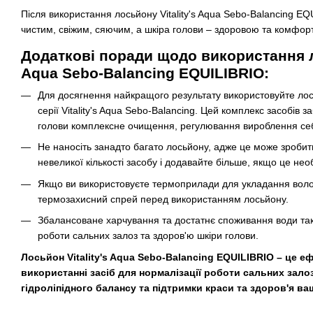
Після використання лосьйону Vitality's Aqua Sebo-Balancing E
чистим, свіжим, сяючим, а шкіра голови – здоровою та комфор
Додаткові поради щодо використання ло
Aqua Sebo-Balancing EQUILIBRIO:
Для досягнення найкращого результату використовуйте ло
серії Vitality's Aqua Sebo-Balancing. Цей комплекс засобів 
голови комплексне очищення, регулювання вироблення се
Не наносіть занадто багато лосьйону, адже це може зробит
невеликої кількості засобу і додавайте більше, якщо це нео
Якщо ви використовуєте термоприлади для укладання волос
термозахисний спрей перед використанням лосьйону.
Збалансоване харчування та достатнє споживання води та
роботи сальних залоз та здоров'ю шкіри голови.
Лосьйон Vitality's Aqua Sebo-Balancing EQUILIBRIO – це е
використанні засіб для нормалізації роботи сальних зало
гідроліпідного балансу та підтримки краси та здоров'я в