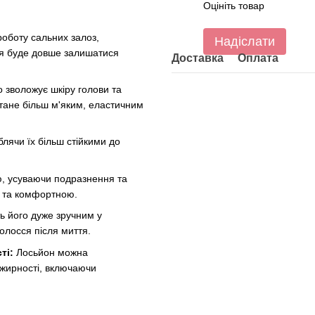
Оцініть товар
оботу сальних залоз,
Надіслати
ся буде довше залишатися
Доставка
Оплата
 зволожує шкіру голови та
стане більш м'яким, еластичним
лячи їх більш стійкими до
ю, усуваючи подразнення та
ю та комфортною.
ь його дуже зручним у
олосся після миття.
ті:
Лосьйон можна
 жирності, включаючи