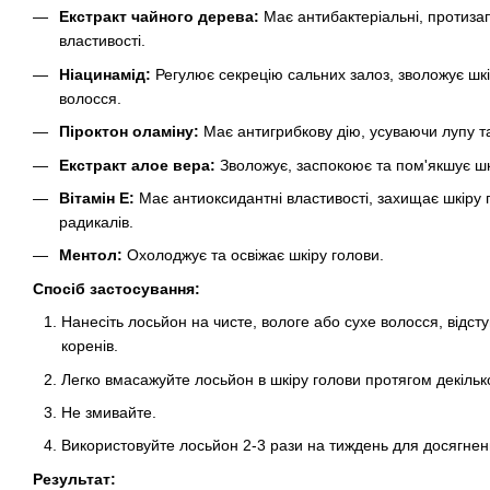
Екстракт чайного дерева:
Має антибактеріальні, протиза
властивості.
Ніацинамід:
Регулює секрецію сальних залоз, зволожує шкі
волосся.
Піроктон оламіну:
Має антигрибкову дію, усуваючи лупу та
Екстракт алое вера:
Зволожує, заспокоює та пом'якшує шк
Вітамін E:
Має антиоксидантні властивості, захищає шкіру г
радикалів.
Ментол:
Охолоджує та освіжає шкіру голови.
Спосіб застосування:
Нанесіть лосьйон на чисте, вологе або сухе волосся, відсту
коренів.
Легко вмасажуйте лосьйон в шкіру голови протягом декільк
Не змивайте.
Використовуйте лосьйон 2-3 рази на тиждень для досягнен
Результат: