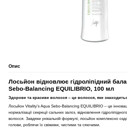
Опис
Лосьйон відновлює гідроліпідний баланс
Sebo-Balancing EQUILIBRIO, 100 мл
Здорове та красиве волосся – це волосся, яке знаходитьс
Лосьйон Vitality's Aqua Sebo-Balancing EQUILIBRIO – це іннова
нормалізації секреції сальних залоз, відновлення гідроліпідног
волосся. Завдяки унікальній формулі, лосьйон комплексно озд
голови, роблячи їх свіжими, чистими та сяючими.