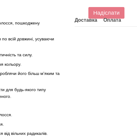
Надіслати
Доставка
Оплата
олосся, пошкоджену
 по всій довжині, усуваючи
ичність та силу.
я кольору.
роблячи його більш м'яким та
и для будь-якого типу
еного.
лосся.
я.
 від вільних радикалів.