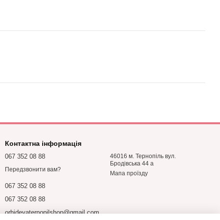
Контактна інформація
067 352 08 88
46016 м. Тернопіль вул.
Бродівська 44 а
Передзвонити вам?
Мапа проїзду
067 352 08 88
067 352 08 88
orhideyaternopilshop@gmail.com