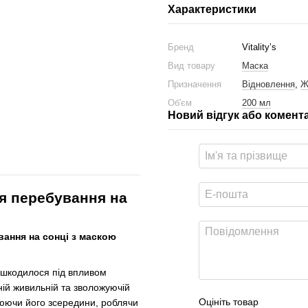
Характеристики
Бренд
Vitality’s
Вид товару
Маска
Призначення
Відновлення
,
Ж
Об'єм
200 мл
Новий відгук або комент
сля перебування на
вання на сонці з маскою
ошкодилося під впливом
вній живильній та зволожуючій
Оцініть товар
люючи його зсередини, роблячи