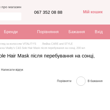
и про магазин
067 352 08 88
Мій кошик
Бренди
Порівняння
Бажання
Вхід
гляд за волоссям VITALITY'S
Лінійка CARE and STYLE
ска Vitality’s C&S Sole Hair Mask після перебування на сонці, 200 мл
Sole Hair Mask після перебування на сонці,
Написати відгук
Порівняти
В бажання