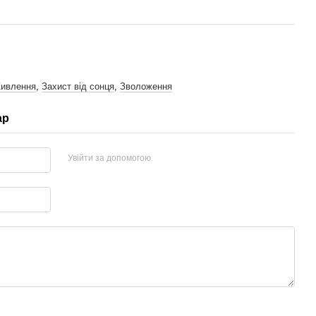
ивлення
,
Захист від сонця
,
Зволоження
ар
Увійти за допомогою