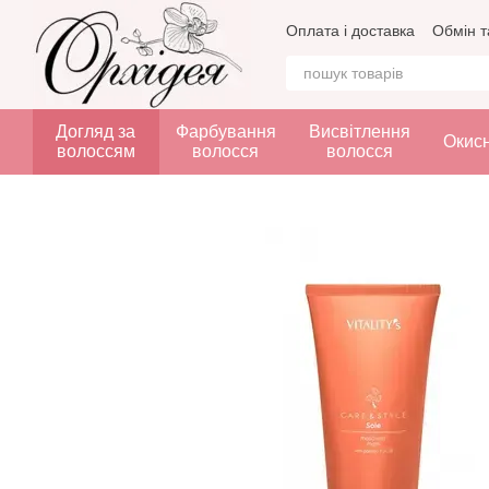
Перейти до основного контенту
Оплата і доставка
Обмін т
Догляд за
Фарбування
Висвітлення
Окис
волоссям
волосся
волосся