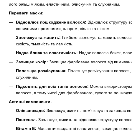
його більш м'яким, еластичним, блискучим та слухняним.
Переваги маски:
Відновлює пошкоджене волосся:
Відновлює структуру в
сонячними променями, хлором, сіллю та піском.
Зволожує та живить:
Глибоко зволожує та живить волосся
сухість, тьмяність та ламкість.
Надає блиск та еластичність:
Надає волоссю блиск, еласт
Захищає колір:
Захищає фарбоване волосся від вимиванн
Полегшує розчісування:
Полегшує розчісування волосся, 
слухняним.
Підходить для всіх типів волосся:
Можна використовуват
волосся, в тому числі для фарбованого, сухого та пошкодж
Активні компоненти:
Олія авокадо:
Зволожує, живить, пом'якшує та захищає во
Пантенол:
Зволожує, живить та відновлює структуру волосс
Вітамін Е:
Має антиоксидантні властивості, захищає волосся