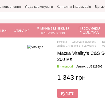
а повернення
Угода користувача
Контактна інформація
Відгук
Хімічна завивка та
Парфумерія
ники
Стайлінг
випрямлення
YODEYMA
Головна
Догляд за волоссям
До
Лінійка CARE and STYLE Vitality’s
Ма
Маска Vitality’s C&S 
200 мл
В наявності
Артикул: US123602
1 343 грн
Купити