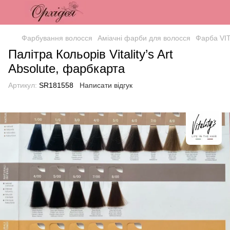
Фарбування волосся
Аміачні фарби для волосся
Фарба VI
Палітра Кольорів Vitality’s Art
Absolute, фарбкарта
Артикул:
SR181558
Написати відгук