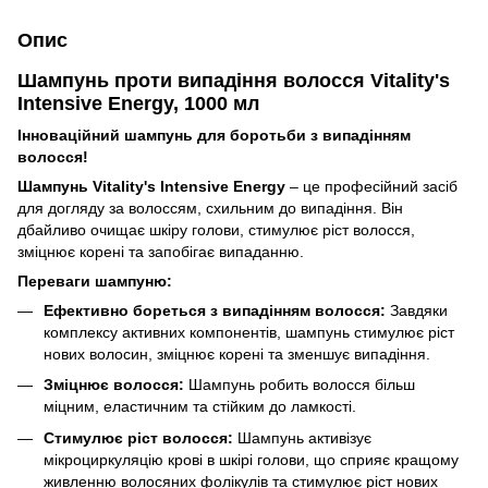
Опис
Шампунь проти випадіння волосся Vitality's
Intensive Energy, 1000 мл
Інноваційний шампунь для боротьби з випадінням
волосся!
Шампунь Vitality's Intensive Energy
– це професійний засіб
для догляду за волоссям, схильним до випадіння. Він
дбайливо очищає шкіру голови, стимулює ріст волосся,
зміцнює корені та запобігає випаданню.
Переваги шампуню:
Ефективно бореться з випадінням волосся:
Завдяки
комплексу активних компонентів, шампунь стимулює ріст
нових волосин, зміцнює корені та зменшує випадіння.
Зміцнює волосся:
Шампунь робить волосся більш
міцним, еластичним та стійким до ламкості.
Стимулює ріст волосся:
Шампунь активізує
мікроциркуляцію крові в шкірі голови, що сприяє кращому
живленню волосяних фолікулів та стимулює ріст нових