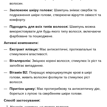
волосин.
Заспокоює шкіру голови:
Шампунь знімає свербіж та
подразнення шкіри голови, створюючи відчуття свіжості та
комфорту.
Підходить для всіх типів волосся:
Шампунь можна
використовувати для будь-якого типу волосся, включаючи
фарбоване та пошкоджене.
Активні компоненти:
Екстракт ялівцю:
Має антисептичні, протизапальні та
стимулюючі властивості.
Віталпролін:
Зміцнює корені волосся, стимулює їх ріст та
запобігає випаданню.
Вітамін B2:
Покращує мікроциркуляцію крові в шкірі
голови, живить волосяні фолікули та стимулює ріст
волосся.
Піритіон цинку:
Має протигрибкову та антисептичну дію,
бореться з лупою та свербінням шкіри голови.
Спосіб застосування:
Нанесіть шампунь на вологе волосся.