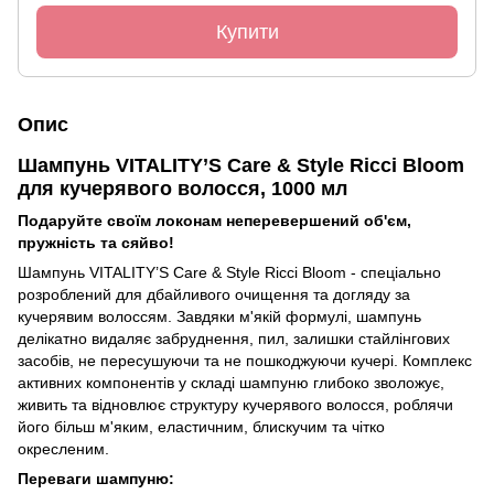
Купити
Опис
Шампунь VITALITY’S Care & Style Ricci Bloom
для кучерявого волосся, 1000 мл
Подаруйте своїм локонам неперевершений об'єм,
пружність та сяйво!
Шампунь VITALITY’S Care & Style Ricci Bloom - спеціально
розроблений для дбайливого очищення та догляду за
кучерявим волоссям. Завдяки м'якій формулі, шампунь
делікатно видаляє забруднення, пил, залишки стайлінгових
засобів, не пересушуючи та не пошкоджуючи кучері. Комплекс
активних компонентів у складі шампуню глибоко зволожує,
живить та відновлює структуру кучерявого волосся, роблячи
його більш м'яким, еластичним, блискучим та чітко
окресленим.
Переваги шампуню: