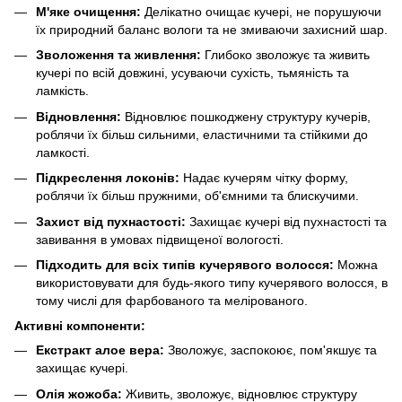
М'яке очищення:
Делікатно очищає кучері, не порушуючи
їх природний баланс вологи та не змиваючи захисний шар.
Зволоження та живлення:
Глибоко зволожує та живить
кучері по всій довжині, усуваючи сухість, тьмяність та
ламкість.
Відновлення:
Відновлює пошкоджену структуру кучерів,
роблячи їх більш сильними, еластичними та стійкими до
ламкості.
Підкреслення локонів:
Надає кучерям чітку форму,
роблячи їх більш пружними, об'ємними та блискучими.
Захист від пухнастості:
Захищає кучері від пухнастості та
завивання в умовах підвищеної вологості.
Підходить для всіх типів кучерявого волосся:
Можна
використовувати для будь-якого типу кучерявого волосся, в
тому числі для фарбованого та мелірованого.
Активні компоненти:
Екстракт алое вера:
Зволожує, заспокоює, пом'якшує та
захищає кучері.
Олія жожоба:
Живить, зволожує, відновлює структуру