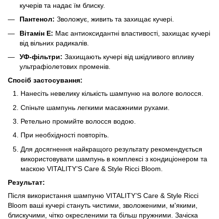
кучерів та надає їм блиску.
Пантенол:
Зволожує, живить та захищає кучері.
Вітамін E:
Має антиоксидантні властивості, захищає кучері
від вільних радикалів.
УФ-фільтри:
Захищають кучері від шкідливого впливу
ультрафіолетових променів.
Спосіб застосування:
Нанесіть невелику кількість шампуню на вологе волосся.
Спіньте шампунь легкими масажними рухами.
Ретельно промийте волосся водою.
При необхідності повторіть.
Для досягнення найкращого результату рекомендується
використовувати шампунь в комплексі з кондиціонером та
маскою VITALITY’S Care & Style Ricci Bloom.
Результат:
Після використання шампуню VITALITY’S Care & Style Ricci
Bloom ваші кучері стануть чистими, зволоженими, м'якими,
блискучими, чітко окресленими та більш пружними. Зачіска