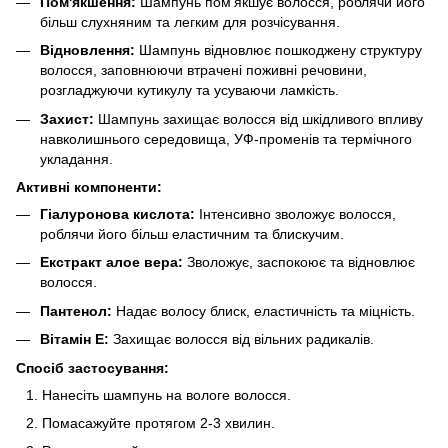
Пом'якшення:
Шампунь пом'якшує волосся, роблячи його
більш слухняним та легким для розчісування.
Відновлення:
Шампунь відновлює пошкоджену структуру
волосся, заповнюючи втрачені поживні речовини,
розгладжуючи кутикулу та усуваючи ламкість.
Захист:
Шампунь захищає волосся від шкідливого впливу
навколишнього середовища, УФ-променів та термічного
укладання.
Активні компоненти:
Гіалуронова кислота:
Інтенсивно зволожує волосся,
роблячи його більш еластичним та блискучим.
Екстракт алое вера:
Зволожує, заспокоює та відновлює
волосся.
Пантенол:
Надає волосу блиск, еластичність та міцність.
Вітамін E:
Захищає волосся від вільних радикалів.
Спосіб застосування:
Нанесіть шампунь на вологе волосся.
Помасажуйте протягом 2-3 хвилин.