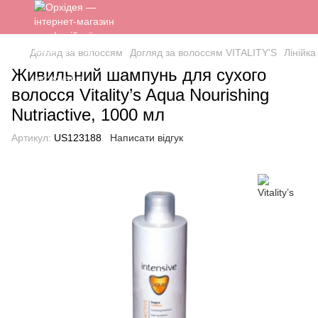
Догляд за волоссям
Догляд за волоссям VITALITY'S
Лінійка
Живильний шампунь для сухого
волосся Vitality’s Aqua Nourishing
Nutriactive, 1000 мл
Артикул:
US123188
Написати відгук